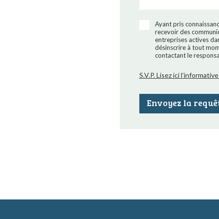
Ayant pris connaissance
recevoir des communic
entreprises actives dan
désinscrire à tout mo
contactant le responsa
S.V.P. Lisez ici l’informat
Envoyez la requê