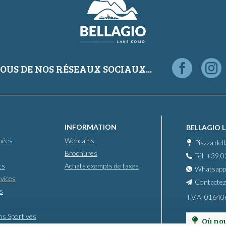
OUS DE NOS RÉSEAUX SOCIAUX...
INFORMATION
BELLAGIO 
mées
Webcams
Piazza del
Brochures
Tél. +39.
ts
Achats exempts de taxes
Whatsapp
vices
Contactez
s
T.V.A. 0164
ons Sportives
Où no