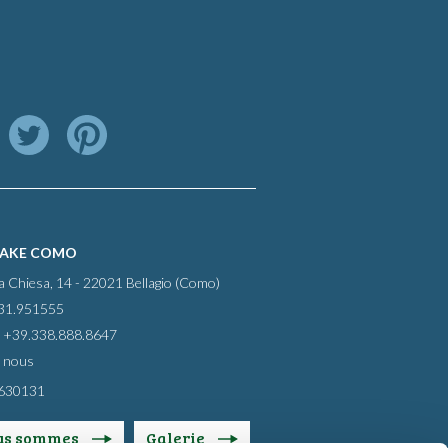
LAKE COMO
la Chiesa, 14 - 22021 Bellagio (Como)
031.951555
 +39.338.888.8647
 nous
0630131
us sommes
Galerie