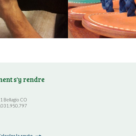
ent s'y rendre
21 Bellagio CO
9.031.950.797
alculer la route