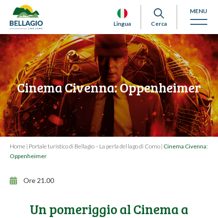
MENU
Lingua
Cerca
Cinema Civenna: Oppenheimer
Home
|
Portale turistico di Bellagio – La perla del lago di Como
|
Cinema Civenna:
Oppenheimer
Ore 21.00
Un pomeriggio al Cinema a