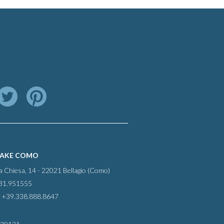
LAKE COMO
la Chiesa, 14 - 22021 Bellagio (Como)
031.951555
 +39.338.888.8647