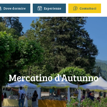
Dove dormire
Esperienze
Contattaci
Mercatino d'Autunno