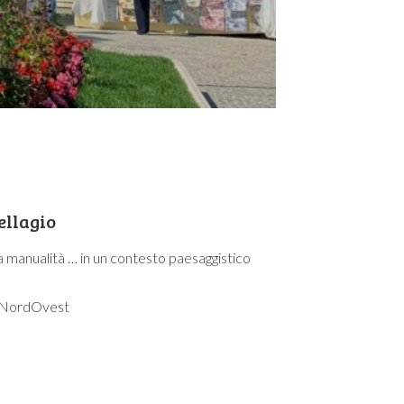
ellagio
 la manualità … in un contesto paesaggistico
el NordOvest