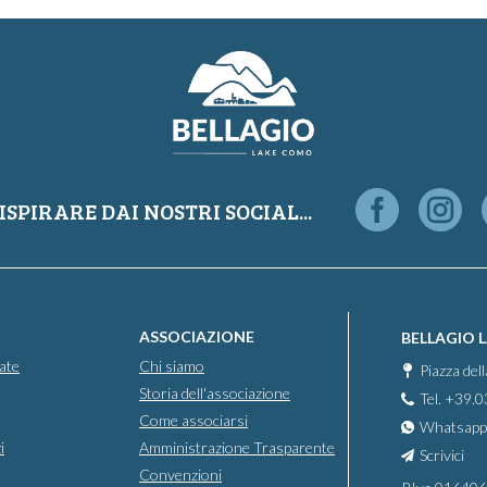
ISPIRARE DAI NOSTRI SOCIAL...
ASSOCIAZIONE
BELLAGIO 
ate
Chi siamo
Piazza del
Storia dell'associazione
Tel. +39.
Come associarsi
Whatsapp
i
Amministrazione Trasparente
Scrivici
Convenzioni