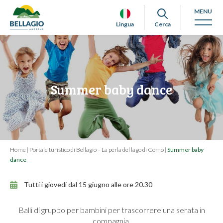
MENU
Lingua
Cerca
Summer baby dance
Home
|
Portale turistico di Bellagio – La perla del lago di Como
|
Summer baby
dance
Tutti i giovedi dal 15 giugno alle ore 20.30
Balli di gruppo per bambini per trascorrere una serata in
compagnia.