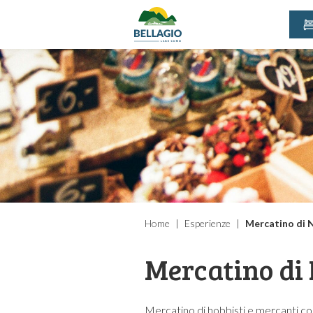
Home
Esperienze
Mercatino di N
Mercatino di 
Mercatino di hobbisti e mercanti co