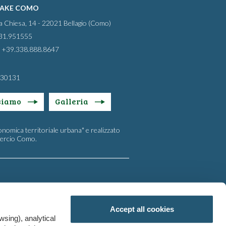
LAKE COMO
la Chiesa, 14 - 22021 Bellagio (Como)
031.951555
 +39.338.888.8647
630131
siamo
Galleria
onomica territoriale urbana" e realizzato
mercio Como.
Accept all cookies
wsing), analytical