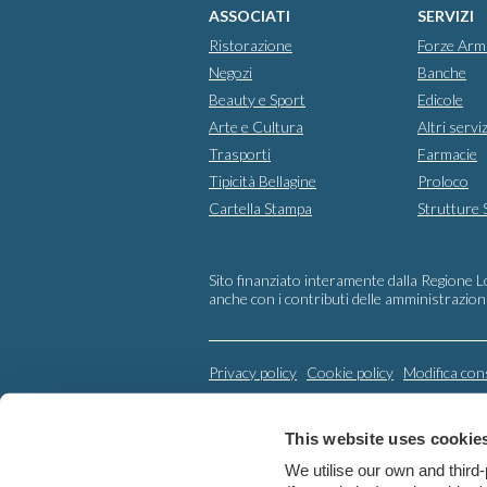
ASSOCIATI
SERVIZI
Ristorazione
Forze Arm
Negozi
Banche
Beauty e Sport
Edicole
Arte e Cultura
Altri serviz
Trasporti
Farmacie
Tipicità Bellagine
Proloco
Cartella Stampa
Strutture 
Sito finanziato interamente dalla Regione L
anche con i contributi delle amministrazi
Privacy policy
Cookie policy
Modifica con
This website uses cookie
We utilise our own and third-