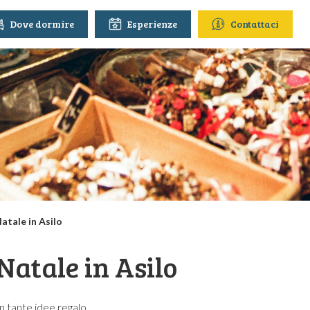
Dove dormire
Esperienze
Contattaci
atale in Asilo
Natale in Asilo
n tante idee regalo