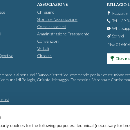
ASSOCIAZIONE
BELLAGIO 
ate
Chi siamo
Piazza del
Storia dell'associazione
Tel. +39.
Come associarsi
Whatsapp
i
Amministrazione Trasparente
Scrivici
Convenzioni
P.Iva 01640
Verbali
Sportive
Circolari
Dove 
ombardia ai sensi del "Bando distretti del commercio per la ricostruzione ec
oni comunali di Bellagio, Griante, Menaggio, Tremezzina, Varenna e Confcom
sensi
s
party cookies for the following purposes: technical (necessary for bro